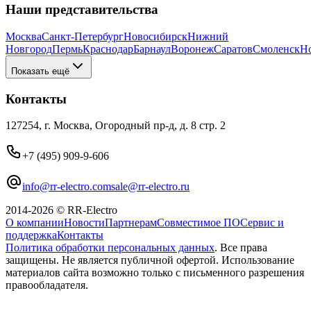
Наши представительства
Москва
Санкт-Петербург
Новосибирск
Нижний
Новгород
Пермь
Краснодар
Барнаул
Воронеж
Саратов
Смоленск
Н
Показать ещё
Контакты
127254, г. Москва, Огородный пр-д, д. 8 стр. 2
+7 (495) 909-9-606
info@rr-electro.com
sale@rr-electro.ru
2014-2026 © RR-Electro
О компании
Новости
Партнерам
Совместимое ПО
Сервис и
поддержка
Контакты
Политика обработки персональных данных
. Все права
защищены. Не является публичной офертой. Использование
материалов сайта возможно только с письменного разрешения
правообладателя.