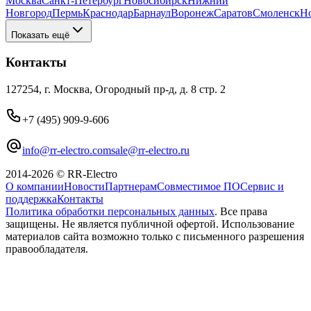
Москва
Санкт-Петербург
Новосибирск
Нижний
Новгород
Пермь
Краснодар
Барнаул
Воронеж
Саратов
Смоленск
Н
Показать ещё
Контакты
127254, г. Москва, Огородный пр-д, д. 8 стр. 2
+7 (495) 909-9-606
info@rr-electro.com
sale@rr-electro.ru
2014-2026 © RR-Electro
О компании
Новости
Партнерам
Совместимое ПО
Сервис и
поддержка
Контакты
Политика обработки персональных данных
. Все права
защищены. Не является публичной офертой. Использование
материалов сайта возможно только с письменного разрешения
правообладателя.