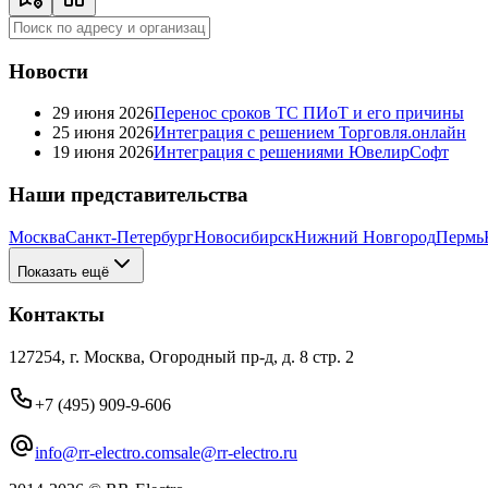
Новости
29 июня 2026
Перенос сроков ТС ПИоТ и его причины
25 июня 2026
Интеграция с решением Торговля.онлайн
19 июня 2026
Интеграция с решениями ЮвелирСофт
Наши представительства
Москва
Санкт-Петербург
Новосибирск
Нижний Новгород
Пермь
Показать ещё
Контакты
127254, г. Москва, Огородный пр-д, д. 8 стр. 2
+7 (495) 909-9-606
info@rr-electro.com
sale@rr-electro.ru