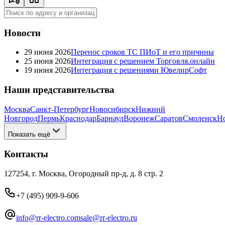
Новости
29 июня 2026
Перенос сроков ТС ПИоТ и его причины
25 июня 2026
Интеграция с решением Торговля.онлайн
19 июня 2026
Интеграция с решениями ЮвелирСофт
Наши представительства
Москва
Санкт-Петербург
Новосибирск
Нижний
Новгород
Пермь
Краснодар
Барнаул
Воронеж
Саратов
Смоленск
Н
Показать ещё
Контакты
127254, г. Москва, Огородный пр-д, д. 8 стр. 2
+7 (495) 909-9-606
info@rr-electro.com
sale@rr-electro.ru