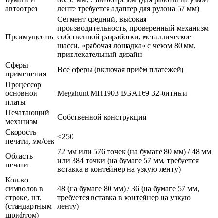
автоотрез
ленте требуется адаптер для рулона 57 мм)
Сегмент средний, высокая
производительность, проверенный механизм
Преимущества
собственной разработки, металлическое
шасси, «рабочая лошадка» с чеком 80 мм,
привлекательный дизайн
Сферы
Все сферы (включая приём платежей)
применения
Процессор
основной
Megahunt MH1903 BGA169 32-битный
платы
Печатающий
Собственной конструкции
механизм
Скорость
≤250
печати, мм/сек
72 мм или 576 точек (на бумаге 80 мм) / 48 мм
Область
или 384 точки (на бумаге 57 мм, требуется
печати
вставка в контейнер на узкую ленту)
Кол-во
символов в
48 (на бумаге 80 мм) / 36 (на бумаге 57 мм,
строке, шт.
требуется вставка в контейнер на узкую
(стандартным
ленту)
шрифтом)