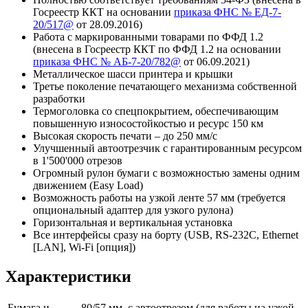
Госреестр ККТ на основании
приказа ФНС № ЕД-7-
20/517@
от 28.09.2016)
Работа с маркированными товарами по ФФД 1.2
(внесена в Госреестр ККТ по ФФД 1.2 на основании
приказа ФНС № АБ-7-20/782@
от 06.09.2021)
Металлическое шасси принтера и крышки
Третье поколение печатающего механизма собственной
разработки
Термоголовка со спецпокрытием, обеспечивающим
повышенную износостойкостью и ресурс 150 км
Высокая скорость печати – до 250 мм/с
Улучшенный автоотрезчик с гарантированным ресурсом
в 1'500'000 отрезов
Огромный рулон бумаги с возможностью замены одним
движением (Easy Load)
Возможность работы на узкой ленте 57 мм (требуется
опциональный адаптер для узкого рулона)
Горизонтальная и вертикальная установка
Все интерфейсы сразу на борту (USB, RS-232C, Ethernet
[LAN], Wi-Fi [опция])
Характеристики
Бумага и
80/57 мм, с автоотрезом (для работы на узкой