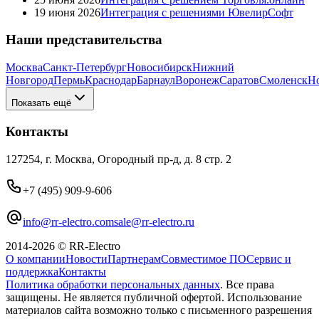
19 июня 2026
Интеграция с решениями ЮвелирСофт
Наши представительства
Москва
Санкт-Петербург
Новосибирск
Нижний
Новгород
Пермь
Краснодар
Барнаул
Воронеж
Саратов
Смоленск
Н
Показать ещё
Контакты
127254, г. Москва, Огородный пр-д, д. 8 стр. 2
+7 (495) 909-9-606
info@rr-electro.com
sale@rr-electro.ru
2014-2026 © RR-Electro
О компании
Новости
Партнерам
Совместимое ПО
Сервис и
поддержка
Контакты
Политика обработки персональных данных
. Все права
защищены. Не является публичной офертой. Использование
материалов сайта возможно только с письменного разрешения