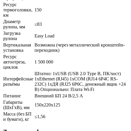
Ресурс
термоголовки,
150
км
Диаметр
≤83
рулона, мм
Загрузка
Easy Load
рулона
Вертикальная
Возможна (через металлический кронштейн-
установка
переходник)
Ресурс
автоотреза,
1 500 000
циклов
Штатно: 1xUSB (USB 2.0 Type B, ПК/хост)
Интерфейсные
1xEthernet (RJ45) 1xCOM (RJ14 6P4C RS-
разъёмы
232C) 1xДЯ (RJ25 6P6C, денежный ящик +24
В) Опционально: Плата Wi-Fi
Питание
Внешний БП 24 В/2,5 А
Габариты
150х220х125
(ШхГхВ), мм
Масса (без БП
≤1,56
и бумаги), кг