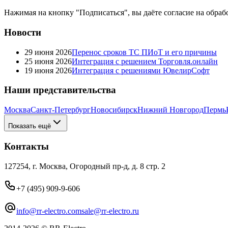
Нажимая на кнопку "Подписаться", вы даёте согласие на обра
Новости
29 июня 2026
Перенос сроков ТС ПИоТ и его причины
25 июня 2026
Интеграция с решением Торговля.онлайн
19 июня 2026
Интеграция с решениями ЮвелирСофт
Наши представительства
Москва
Санкт-Петербург
Новосибирск
Нижний Новгород
Пермь
Показать ещё
Контакты
127254, г. Москва, Огородный пр-д, д. 8 стр. 2
+7 (495) 909-9-606
info@rr-electro.com
sale@rr-electro.ru