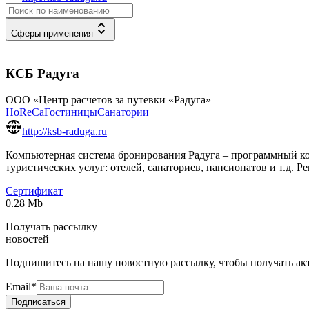
Сферы применения
КСБ Радуга
OOO «Центр расчетов за путевки «Радуга»
HoReCa
Гостиницы
Санатории
http://ksb-raduga.ru
Компьютерная система бронирования Радуга – программный ко
туристических услуг: отелей, санаториев, пансионатов и т.д.
Сертификат
0.28
Mb
Получать рассылку
новостей
Подпишитесь на нашу новостную рассылку, чтобы получать ак
Email
*
Подписаться