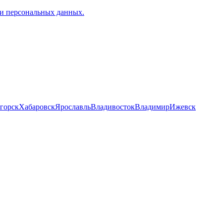
и персональных данных.
горск
Хабаровск
Ярославль
Владивосток
Владимир
Ижевск