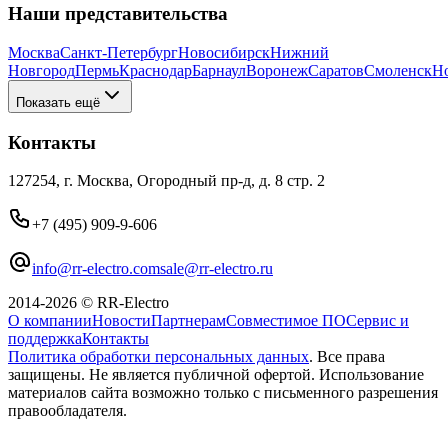
Наши представительства
Москва
Санкт-Петербург
Новосибирск
Нижний
Новгород
Пермь
Краснодар
Барнаул
Воронеж
Саратов
Смоленск
Н
Показать ещё
Контакты
127254, г. Москва, Огородный пр-д, д. 8 стр. 2
+7 (495) 909-9-606
info@rr-electro.com
sale@rr-electro.ru
2014-2026 © RR-Electro
О компании
Новости
Партнерам
Совместимое ПО
Сервис и
поддержка
Контакты
Политика обработки персональных данных
. Все права
защищены. Не является публичной офертой. Использование
материалов сайта возможно только с письменного разрешения
правообладателя.