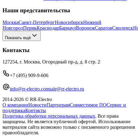
Наши представительства
Москва
Санкт-Петербург
Новосибирск
Нижний
Новгород
Пермь
Краснодар
Барнаул
Воронеж
Саратов
Смоленск
Н
Показать ещё
Контакты
127254, г. Москва, Огородный пр-д, д. 8 стр. 2
+7 (495) 909-9-606
info@rr-electro.com
sale@rr-electro.ru
2014-2026 © RR-Electro
О компании
Новости
Партнерам
Совместимое ПО
Сервис и
поддержка
Контакты
Политика обработки персональных данных
. Все права
защищены. Не является публичной офертой. Использование
материалов сайта возможно только с письменного разрешения
правообладателя.