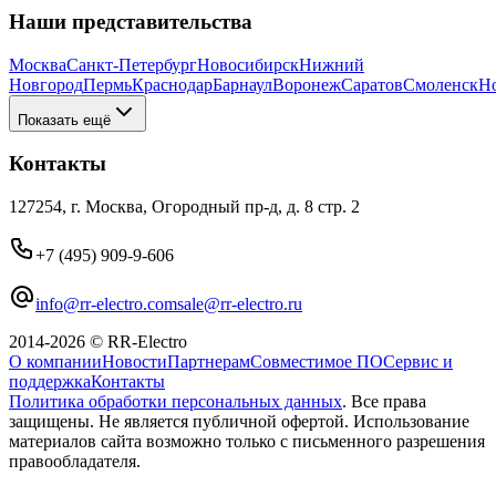
Наши представительства
Москва
Санкт-Петербург
Новосибирск
Нижний
Новгород
Пермь
Краснодар
Барнаул
Воронеж
Саратов
Смоленск
Н
Показать ещё
Контакты
127254, г. Москва, Огородный пр-д, д. 8 стр. 2
+7 (495) 909-9-606
info@rr-electro.com
sale@rr-electro.ru
2014-2026 © RR-Electro
О компании
Новости
Партнерам
Совместимое ПО
Сервис и
поддержка
Контакты
Политика обработки персональных данных
. Все права
защищены. Не является публичной офертой. Использование
материалов сайта возможно только с письменного разрешения
правообладателя.