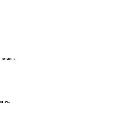
 питания.
птек.